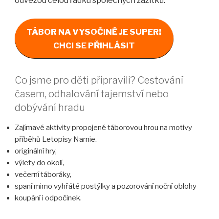
odvezou celou řádku společných zážitků.
TÁBOR NA VYSOČINĚ JE SUPER!
CHCI SE PŘIHLÁSIT
Co jsme pro děti připravili? Cestování
časem, odhalování tajemství nebo
dobývání hradu
Zajímavé aktivity propojené táborovou hrou na motivy
příběhů Letopisy Narnie.
originální hry,
výlety do okolí,
večerní táboráky,
spaní mimo vyhřáté postýlky a pozorování noční oblohy
koupání i odpočinek.