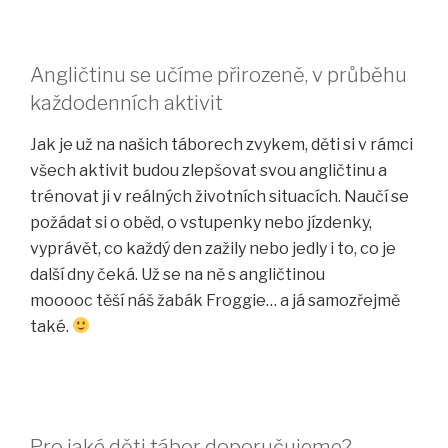
Angličtinu se učíme přirozeně, v průběhu
každodenních aktivit
Jak je už na našich táborech zvykem, děti si v rámci
všech aktivit budou zlepšovat svou angličtinu a
trénovat ji v reálných životních situacích. Naučí se
požádat si o oběd, o vstupenky nebo jízdenky,
vyprávět, co každý den zažily nebo jedly i to, co je
další dny čeká. Už se na ně s angličtinou
mooooc těší náš žabák Froggie… a já samozřejmě
také.
Pro jaké děti tábor doporučujeme?