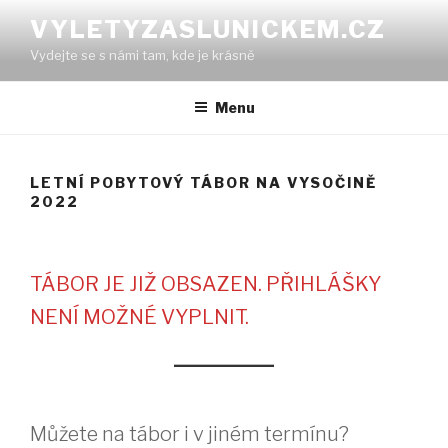
Přejít
VYLETYZASLUNICKEM.CZ
k
Vydejte se s námi tam, kde je krásně
obsahu
webu
Menu
LETNÍ POBYTOVÝ TÁBOR NA VYSOČINĚ
2022
TÁBOR JE JIŽ OBSAZEN. PŘIHLÁŠKY
NENÍ MOŽNÉ VYPLNIT.
Můžete na tábor i v jiném termínu?