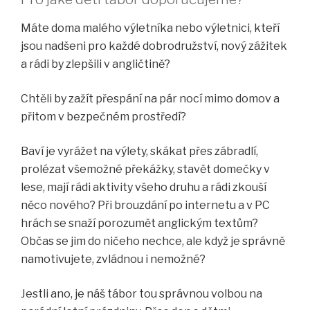
Máte doma malého výletníka nebo výletnici, kteří
jsou nadšeni pro každé dobrodružství, nový zážitek
a rádi by zlepšili v angličtině?
Chtěli by zažít přespání na pár nocí mimo domov a
přitom v bezpečném prostředí?
Baví je vyrážet na výlety, skákat přes zábradlí,
prolézat všemožné překážky, stavět domečky v
lese, mají rádi aktivity všeho druhu a rádi zkouší
něco nového? Při brouzdání po internetu a v PC
hrách se snaží porozumět anglickým textům?
Občas se jim do ničeho nechce, ale když je správně
namotivujete, zvládnou i nemožné?
Jestli ano, je náš tábor tou správnou volbou na