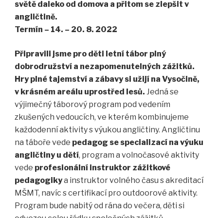
světě
daleko od domova a přitom se zlepšit v
angličtině.
Termín – 14. – 20. 8. 2022
Připravili jsme pro děti letní tábor plný
dobrodružství a nezapomenutelných zážitků.
Hry plné tajemství a zábavy si užijí na Vysočině,
v krásném areálu uprostřed lesů.
Jedná se
výjimečný táborový program pod vedením
zkušených vedoucích, ve kterém kombinujeme
každodenní aktivity s výukou angličtiny. Angličtinu
na táboře vede
pedagog se specializací na výuku
angličtiny u dětí
, program a volnočasové aktivity
vede
profesionální instruktor zážitkové
pedagogiky
a instruktor volného času s akreditací
MŠMT, navíc s certifikací pro outdoorové aktivity.
Program bude nabitý od rána do večera, děti si