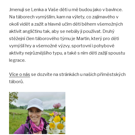
Jmenuji se Lenka a Vaše děti u mě budou jako v bavlnce.
Na táborech vymýšlím, kam na výlety, co zajímavého v
okolí vidět a zažít a hlavně učím děti během všemožných
aktivit angličtinu tak, aby se nebály ji používat. Druhý
stěžejní člen táborového týmu je Martin, který pro děti
vymýšlí hry a všemožné výzvy, sportovní i pohybové
aktivity nejrůznějšího typu, a také s ním děti zažijí spoustu
legrace.
Více o nás
se dozvíte na stránkách u našich příměstských
táborů.