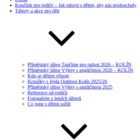
Koučink pro rodiče – Jak mluvit s dětmi, aby nás poslouchaly
Tábory a akce pro děti
Příměstský tábor Tančíme pro radost 2026 – KOLÍN
Příměstský tábor Výlety s angličtinou 2026 – KOLÍN
Kdo se dětem věnuje
Kroužky s Jejda Outdoor Kolín 2025/26
Příměstský tábor Výlety s angličtinou 2025
Reference od rodičů
Fotogalerie z letních táborů
Co jsme s dětmi zažili