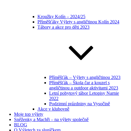
Kroužky Kolín – 2024/25
Příměšťáky Výlety s angličtinou Kolín 2024
Tábory a akce pro děti 2023
Příměšťák – Výlety s angličtinou 2023
Příměšťák – Škola čar a kouzel s
angličtinou a outdoor aktivitami 2023
Letní pobytový tábor Letopisy Narnie
2022
Podzimní prázdniny na Vysočině
Akce v klubovně
Moje top výlety
Sněženky a Machři – na výlety společně
BLOG
O Výletech za sluníčkem