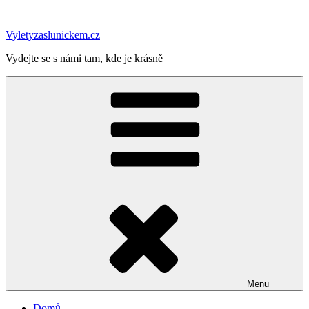
Přejít
k
Vyletyzaslunickem.cz
obsahu
webu
Vydejte se s námi tam, kde je krásně
Menu
Domů