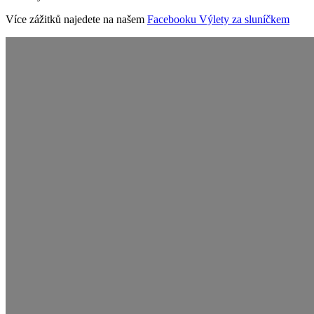
Více zážitků najedete na našem
Facebooku Výlety za sluníčkem