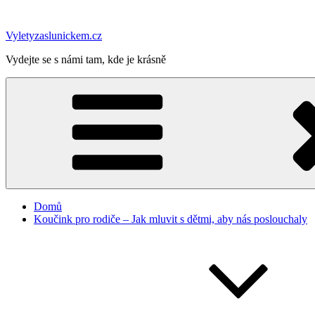
Přejít
k
Vyletyzaslunickem.cz
obsahu
webu
Vydejte se s námi tam, kde je krásně
Domů
Koučink pro rodiče – Jak mluvit s dětmi, aby nás poslouchaly