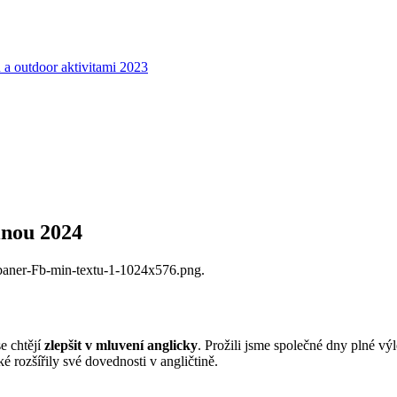
u a outdoor aktivitami 2023
inou 2024
se chtějí
zlepšit v mluvení anglicky
. Prožili jsme společné dny plné vý
ké rozšířily své dovednosti v angličtině.