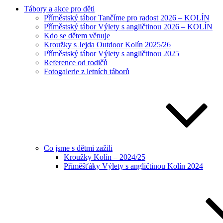
Tábory a akce pro děti
Příměstský tábor Tančíme pro radost 2026 – KOLÍN
Příměstský tábor Výlety s angličtinou 2026 – KOLÍN
Kdo se dětem věnuje
Kroužky s Jejda Outdoor Kolín 2025/26
Příměstský tábor Výlety s angličtinou 2025
Reference od rodičů
Fotogalerie z letních táborů
Co jsme s dětmi zažili
Kroužky Kolín – 2024/25
Příměšťáky Výlety s angličtinou Kolín 2024