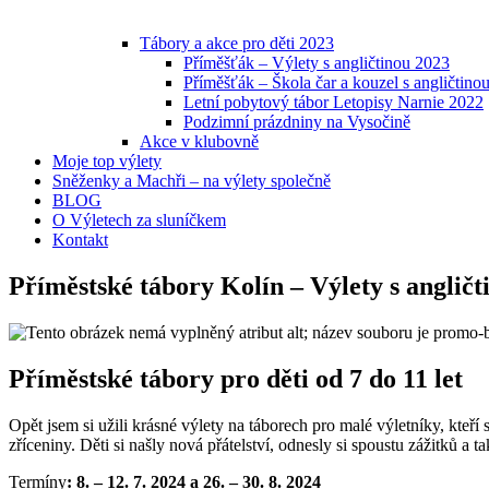
Tábory a akce pro děti 2023
Příměšťák – Výlety s angličtinou 2023
Příměšťák – Škola čar a kouzel s angličtino
Letní pobytový tábor Letopisy Narnie 2022
Podzimní prázdniny na Vysočině
Akce v klubovně
Moje top výlety
Sněženky a Machři – na výlety společně
BLOG
O Výletech za sluníčkem
Kontakt
Příměstské tábory Kolín – Výlety s angličt
Příměstské tábory pro děti od 7 do 11 let
Opět jsem si užili krásné výlety na táborech pro malé výletníky, kteří 
zříceniny. Děti si našly nová přátelství, odnesly si spoustu zážitků a ta
Termíny
: 8. – 12. 7. 2024 a 26.
–
30. 8. 2024