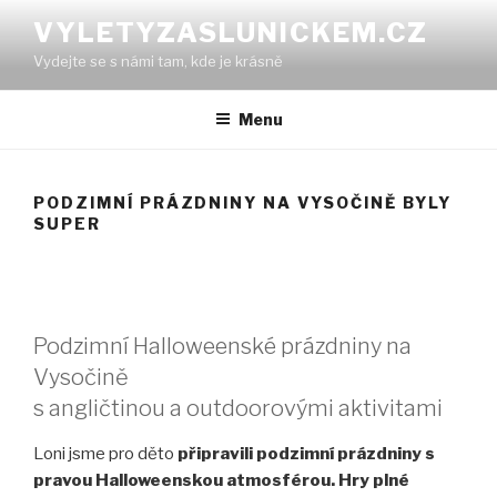
Přejít
VYLETYZASLUNICKEM.CZ
k
Vydejte se s námi tam, kde je krásně
obsahu
webu
Menu
PODZIMNÍ PRÁZDNINY NA VYSOČINĚ BYLY
SUPER
Podzimní Halloweenské prázdniny na
Vysočině
s angličtinou a outdoorovými aktivitami
Loni jsme pro děto
připravili podzimní prázdniny s
pravou Halloweenskou atmosférou. Hry plné